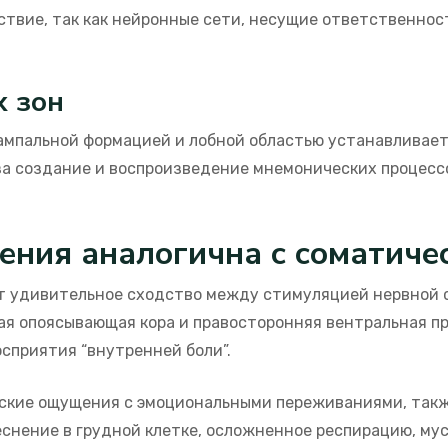
твие, так как нейронные сети, несущие ответственност
 зон
пальной формацией и лобной областью устанавливает с
за создание и воспроизведение мнемонических процесс
ения аналогична с соматиче
 удивительное сходство между стимуляцией нервной с
я опоясывающая кора и правосторонняя вентральная пр
сприятия “внутренней боли”.
ские ощущения с эмоциональными переживаниями, такж
еснение в грудной клетке, осложненное респирацию, му