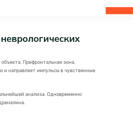
физической болью. Стимулируются те же
физических восприятий: “сломанное сердце”,
 неврологических
объекта. Префронтальная зона,
ю и направляет импульсы в чувственные
дальнейшей анализа. Одновременно
дреналина.