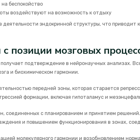
 на беспокойство
оты воздействуют на возможность к отдыху
в деятельности эндокринной структуры, что приводит 
 с позиции мозговых процес
 получает подтверждение в нейронаучных анализах. Вс
зга и биохимическом гармонии.
тельностью передней зоны, которая старается репресс
грессией формации, включая гипоталамус и мезэнцефал
он, соединенных с планированием и принятием решений
аждения и повышением функционирования в зонах, сое
ацией молекулярного гармонии и возобновлением норм