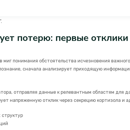
мает психическую страдание утраты схожим образом с 
сти часто излагают свои переживания через сравнения 
.
ует потерю: первые отклики
 миг понимания обстоятельства исчезновения важного 
 познание, сначала анализирует приходящую информаци
атора, отправляя данные к релевантным областям для 
ует напряженную отклик через секрецию кортизола и а
 структур
аций