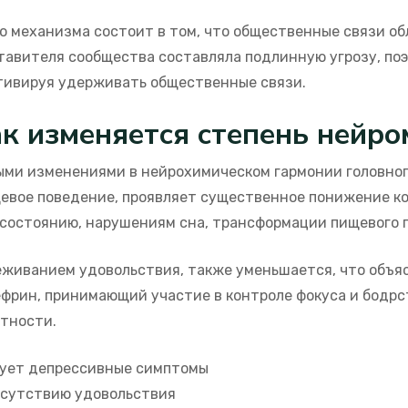
о механизма состоит в том, что общественные связи о
авителя сообщества составляла подлинную угрозу, поэ
тивируя удерживать общественные связи.
ак изменяется степень нейр
ми изменениями в нейрохимическом гармонии головного
евое поведение, проявляет существенное понижение ко
состоянию, нарушениям сна, трансформации пищевого 
еживанием удовольствия, также уменьшается, что объя
фрин, принимающий участие в контроле фокуса и бодрс
ртности.
ует депрессивные симптомы
тсутствию удовольствия