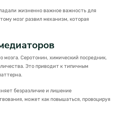
бладали жизненно важное важность для
тому мозг развил механизм, которая
омедиаторов
 мозга. Серотонин, химический посредник,
личества. Это приводит к типичным
паттерна.
сняет безразличие и лишение
твования, может как повышаться, провоцируя