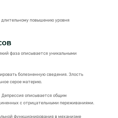
к длительному повышению уровня
сов
який фаза описывается уникальными
ировать болезненную сведения. Злость
ьное серое материю.
. Депрессия описывается общим
диненных с отрицательными переживаниями.
альной функционирования в механизме