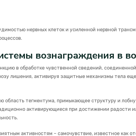
будимостью нервных клеток и усиленной нервной трансм
роцессов.
истемы вознаграждения в в
нкцию в обработке чувственной сведений, соединенной
розу лишения, активируя защитные механизмы тела еще 
 область тегментума, примыкающее структуру и лобную
диционно активирующиеся при достижении радости или
ьность.
риятным активностям – самочувствие, известное как от