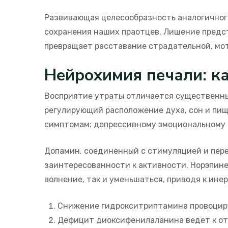
Развивающая целесообразность аналогичног
сохранения наших праотцев. Лишение предст
превращает расставание страдательной, мо
Нейрохимия печали: к
Восприятие утраты отличается существенны
регулирующий расположение духа, сон и пищ
симптомам: депрессивному эмоциональному 
Допамин, соединенный с стимуляцией и пер
заинтересованности к активности. Норэпине
волнение, так и уменьшаться, приводя к ине
Снижение гидрокситриптамина провоцир
Дефицит диоксифенилаланина ведет к о