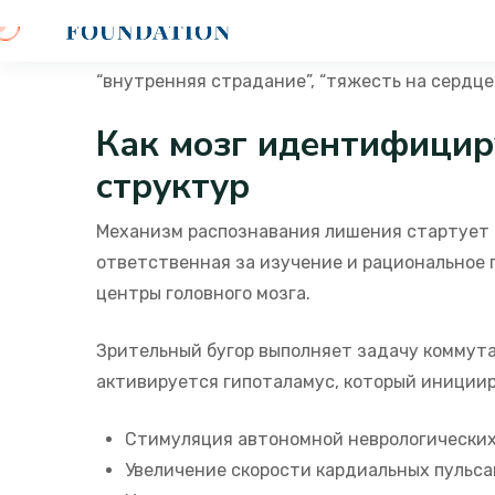
Анализы демонстрируют, что мозг восприни
нервные тракты, что поясняет, отчего лично
“внутренняя страдание”, “тяжесть на сердце”
Как мозг идентифицир
структур
Механизм распознавания лишения стартует в
ответственная за изучение и рациональное
центры головного мозга.
Зрительный бугор выполняет задачу коммут
активируется гипоталамус, который инициир
Стимуляция автономной неврологических
Увеличение скорости кардиальных пульс