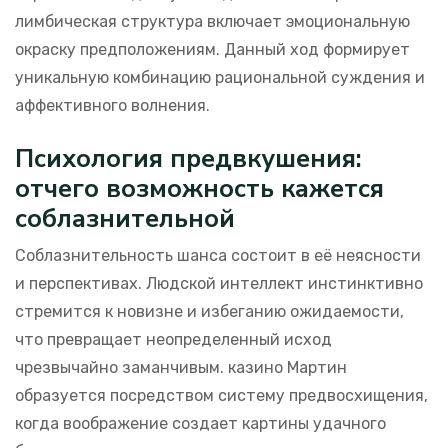
лимбическая структура включает эмоциональную
окраску предположениям. Данный ход формирует
уникальную комбинацию рациональной суждения и
аффективного волнения.
Психология предвкушения:
отчего возможность кажется
соблазнительной
Соблазнительность шанса состоит в её неясности
и перспективах. Людской интеллект инстинктивно
стремится к новизне и избеганию ожидаемости,
что превращает неопределенный исход
чрезвычайно заманчивым. казино Мартин
образуется посредством систему предвосхищения,
когда воображение создает картины удачного