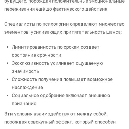
будущего, порождая положительные эмоциональные
переживания ещё до фактического действия.
Специалисты по психологии определяют множество
элементов, усиливающих притягательность шанса:
Лимитированность по срокам создает
состояние срочности
Эксклюзивность усиливает ощущаемую
значимость
Сложность получения повышает возможное
наслаждение
Социальное одобрение включает внешнюю
признание
Эти условия взаимодействуют между собой,
порождая совокупный эффект, который способен