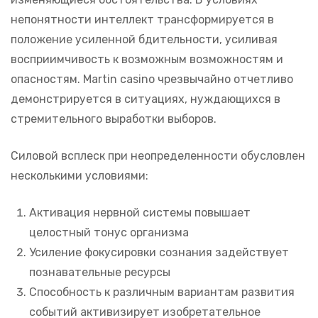
непонятности интеллект трансформируется в
положение усиленной бдительности, усиливая
восприимчивость к возможным возможностям и
опасностям. Martin casino чрезвычайно отчетливо
демонстрируется в ситуациях, нуждающихся в
стремительного выработки выборов.
Силовой всплеск при неопределенности обусловлен
несколькими условиями:
Активация нервной системы повышает
целостный тонус организма
Усиление фокусировки сознания задействует
познавательные ресурсы
Способность к различным вариантам развития
событий активизирует изобретательное