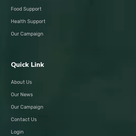
Food Support
Health Support
Our Campaign
Quick Link
About Us
Our News
Our Campaign
Contact Us
Login