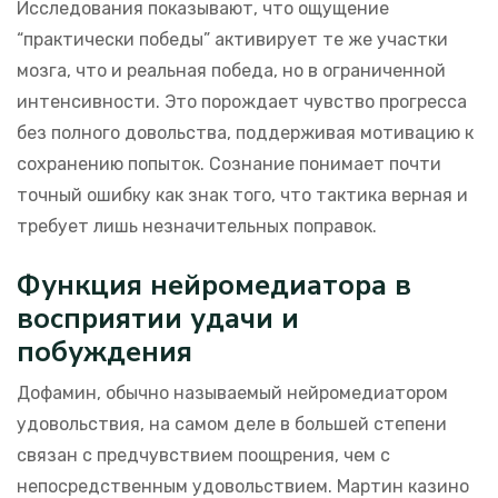
Исследования показывают, что ощущение
“практически победы” активирует те же участки
мозга, что и реальная победа, но в ограниченной
интенсивности. Это порождает чувство прогресса
без полного довольства, поддерживая мотивацию к
сохранению попыток. Сознание понимает почти
точный ошибку как знак того, что тактика верная и
требует лишь незначительных поправок.
Функция нейромедиатора в
восприятии удачи и
побуждения
Дофамин, обычно называемый нейромедиатором
удовольствия, на самом деле в большей степени
связан с предчувствием поощрения, чем с
непосредственным удовольствием. Мартин казино