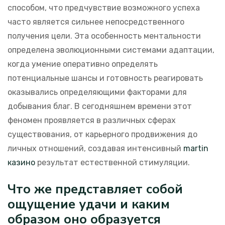
способом, что предчувствие возможного успеха
часто является сильнее непосредственного
получения цели. Эта особенность ментальности
определена эволюционными системами адаптации,
когда умение оперативно определять
потенциальные шансы и готовность реагировать
оказывались определяющими факторами для
добывания благ. В сегодняшнем времени этот
феномен проявляется в различных сферах
существования, от карьерного продвижения до
личных отношений, создавая интенсивный
martin
казино
результат естественной стимуляции.
Что же представляет собой
ощущение удачи и каким
образом оно образуется