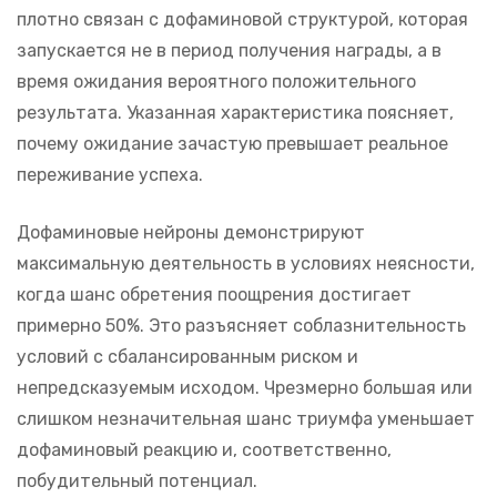
плотно связан с дофаминовой структурой, которая
запускается не в период получения награды, а в
время ожидания вероятного положительного
результата. Указанная характеристика поясняет,
почему ожидание зачастую превышает реальное
переживание успеха.
Дофаминовые нейроны демонстрируют
максимальную деятельность в условиях неясности,
когда шанс обретения поощрения достигает
примерно 50%. Это разъясняет соблазнительность
условий с сбалансированным риском и
непредсказуемым исходом. Чрезмерно большая или
слишком незначительная шанс триумфа уменьшает
дофаминовый реакцию и, соответственно,
побудительный потенциал.