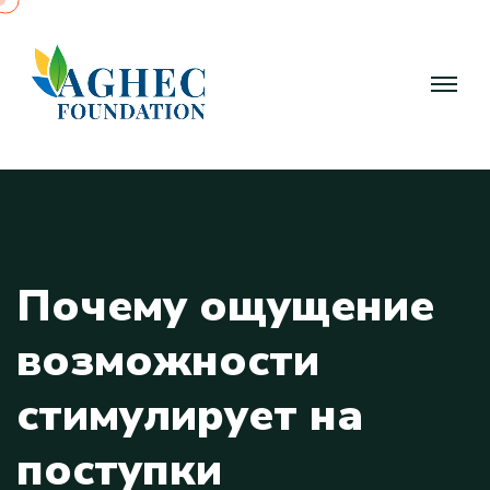
П
о
ч
е
м
у
о
щ
у
щ
е
н
и
е
в
о
з
м
о
ж
н
о
с
т
и
с
т
и
м
у
л
и
р
у
е
т
н
а
п
о
с
т
у
п
к
и