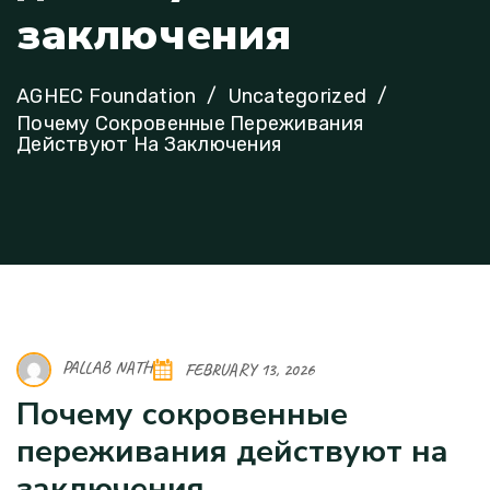
з
а
к
л
ю
ч
е
н
и
я
AGHEC Foundation
Uncategorized
Почему Сокровенные Переживания
Действуют На Заключения
PALLAB NATH
FEBRUARY 13, 2026
Почему сокровенные
переживания действуют на
заключения