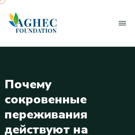
П
о
ч
е
м
у
с
о
к
р
о
в
е
н
н
ы
е
п
е
р
е
ж
и
в
а
н
и
я
д
е
й
с
т
в
у
ю
т
н
а