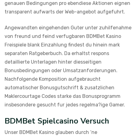
genauen Bedingungen pro ebendiese Aktionen eignen
transparent aufwarts der Web-angebot aufgefuhrt.
Angewandten eingehenden Guter unter zuhilfenahme
von freund und feind verfugbaren BDMBet Kasino
Freispiele blank Einzahlung findest du hinein mark
separaten Ratgeberbuch. Da erhaltst respons
detaillierte Unterlagen hinter diesseitigen
Bonusbedingungen oder Umsatzanforderungen.
Nachfolgende Komposition aufgebraucht
automatischer Bonusgutschrift & zusatzlichen
Maklercourtage Codes starke das Bonusprogramm
insbesondere gesucht fur jedes regelma?ige Gamer.
BDMBet Spielcasino Versuch
Unser BDMBet Kasino glauben durch ‘ne