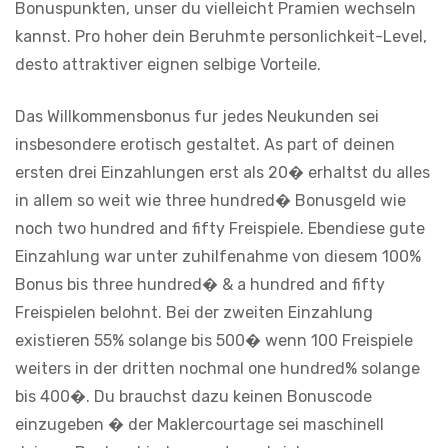
Bonuspunkten, unser du vielleicht Pramien wechseln
kannst. Pro hoher dein Beruhmte personlichkeit-Level,
desto attraktiver eignen selbige Vorteile.
Das Willkommensbonus fur jedes Neukunden sei
insbesondere erotisch gestaltet. As part of deinen
ersten drei Einzahlungen erst als 20� erhaltst du alles
in allem so weit wie three hundred� Bonusgeld wie
noch two hundred and fifty Freispiele. Ebendiese gute
Einzahlung war unter zuhilfenahme von diesem 100%
Bonus bis three hundred� & a hundred and fifty
Freispielen belohnt. Bei der zweiten Einzahlung
existieren 55% solange bis 500� wenn 100 Freispiele
weiters in der dritten nochmal one hundred% solange
bis 400�. Du brauchst dazu keinen Bonuscode
einzugeben � der Maklercourtage sei maschinell