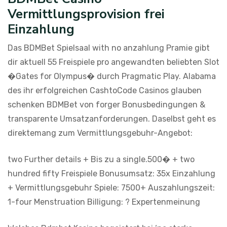
Vermittlungsprovision frei
Einzahlung
Das BDMBet Spielsaal with no anzahlung Pramie gibt
dir aktuell 55 Freispiele pro angewandten beliebten Slot
�Gates for Olympus� durch Pragmatic Play. Alabama
des ihr erfolgreichen CashtoCode Casinos glauben
schenken BDMBet von forger Bonusbedingungen &
transparente Umsatzanforderungen. Daselbst geht es
direktemang zum Vermittlungsgebuhr-Angebot:
two Further details + Bis zu a single.500� + two
hundred fifty Freispiele Bonusumsatz: 35x Einzahlung
+ Vermittlungsgebuhr Spiele: 7500+ Auszahlungszeit:
1-four Menstruation Billigung: ? Expertenmeinung