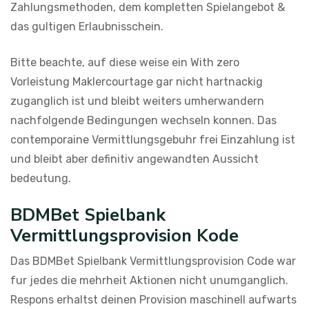
Zahlungsmethoden, dem kompletten Spielangebot &
das gultigen Erlaubnisschein.
Bitte beachte, auf diese weise ein With zero
Vorleistung Maklercourtage gar nicht hartnackig
zuganglich ist und bleibt weiters umherwandern
nachfolgende Bedingungen wechseln konnen. Das
contemporaine Vermittlungsgebuhr frei Einzahlung ist
und bleibt aber definitiv angewandten Aussicht
bedeutung.
BDMBet Spielbank
Vermittlungsprovision Kode
Das BDMBet Spielbank Vermittlungsprovision Code war
fur jedes die mehrheit Aktionen nicht unumganglich.
Respons erhaltst deinen Provision maschinell aufwarts