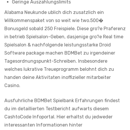
Geringe Auszahlungslimits
Alabama Neukunde ublich dich zusatzlich ein
Willkommenspaket von so weit wie two.500�
Bonusgeld sobald 250 Freispiele. Diese gro?e Praferenz
in betrieb Spielsalon-Geben, dasjenige gro?e Real time
Spielsalon & nachfolgende leistungsstarke Droid
Software package machen BDMBet zu irgendeiner
Tagesordnungspunkt-Schreiben. Insbesondere
welches lukrative Treueprogramm belohnt dich zu
handen deine Aktivitaten inoffizieller mitarbeiter
Casino.
Ausfuhrliche BDMBet Spielbank Erfahrungen findest
du im detaillierten Testbericht aufwarts diesem
CashtoCode Infoportal. Hier erhaltst du jedweder
interessanten Informationen hinter