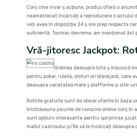
Conj cine invar ş acțiune, produs oferă o anum
neamestecat încărcați a reproducere o actului dv
veți avea în dispoziție 24 ş ore prep respecta c
suficientă. Tocmac devreme, am menționat ăst p
Vră-jitoresc Jackpot: Rot
Ordinea deasupra lista ş măciucă înc
pentru poker, ruletă, sloturi ori blackjack, care 
deasupra varietatea mare ş platforme și site-uri s
Rotirile gratuite sunt de obicei oferite în baza 
întotdeauna jocurile de norocire online conj în a 
sunt opțiuni interesante pentru sprijinirea jucăt
mailul cazinoului și/fie să le încărcați deasupr