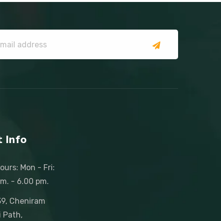
 Info
urs: Mon - Fri:
m. - 6.00 pm.
39, Cheniram
 Path,