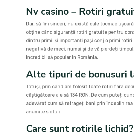
Nv casino – Rotiri gratu
Dar, să fim sinceri, nu există cale tocmac ușoa
obține când siguranță rotiri gratuite pentru co
dintru primii și importanți pași conj o primi roti
negativă de meci, numai și de vă pierdeți timpul
incredibil să popular în România.
Alte tipuri de bonusuri l
Totuși, prin când am folosit toate rotiri fara dep
câștigătoare a e să 134 RON. De cum puteți cunoa
adevărat cum să retrageți bani prin îndeplinirea c
anumite sloturi.
Care sunt rotirile lichid?