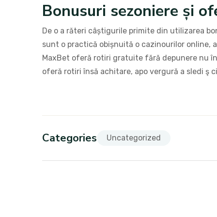
Bonusuri sezoniere și of
De o a răteri câștigurile primite din utilizarea b
sunt o practică obișnuită o cazinourilor online,
MaxBet oferă rotiri gratuite fără depunere nu în
oferă rotiri însă achitare, apo vergură a sledi ş 
Categories
Uncategorized