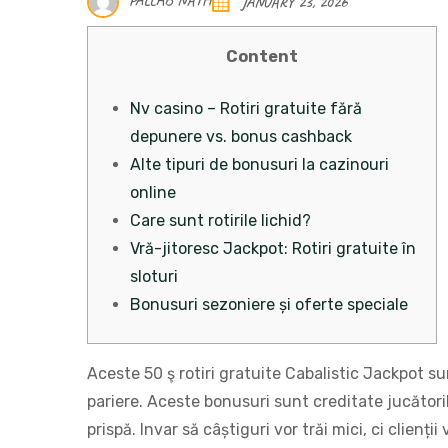
PALLAB NATH
JANUARY 23, 2026
Content
Nv casino – Rotiri gratuite fără
depunere vs. bonus cashback
Alte tipuri de bonusuri la cazinouri
online
Care sunt rotirile lichid?
Vră-jitoresc Jackpot: Rotiri gratuite în
sloturi
Bonusuri sezoniere și oferte speciale
Aceste 50 ş rotiri gratuite Cabalistic Jackpot sun
pariere. Aceste bonusuri sunt creditate jucătoril
prispă.
Invar să câștiguri vor trăi mici, ci clien