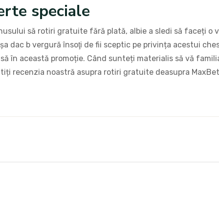
erte speciale
onusului să rotiri gratuite fără plată, albie a sledi să faceți 
 așa dac b vergură însoţi de fii sceptic pe privința acestui 
să în această promoție. Când sunteți materialis să vă famili
citiți recenzia noastră asupra rotiri gratuite deasupra MaxBet