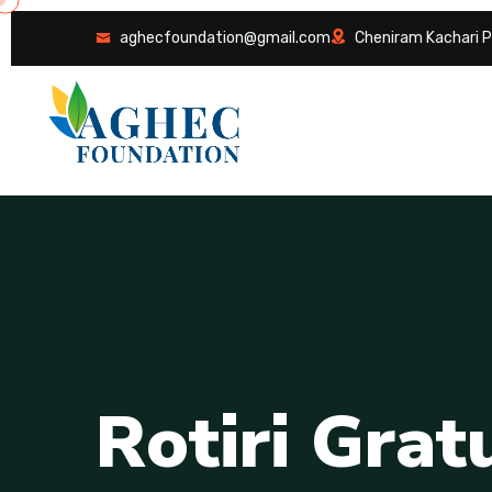
aghecfoundation@gmail.com
Cheniram Kachari P
R
o
t
i
r
i
G
r
a
t