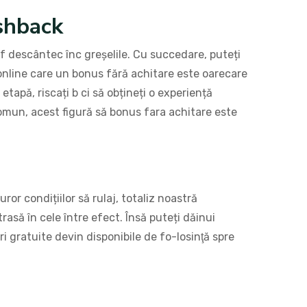
ashback
f descântec înc greșelile. Cu succedare, puteți
online care un bonus fără achitare este oarecare
etapă, riscați b ci să obțineți o experiență
comun, acest figură să bonus fara achitare este
ror condițiilor să rulaj, totaliz noastră
asă în cele între efect. Însă puteți dăinui
ri gratuite devin disponibile de fo-losinţă spre