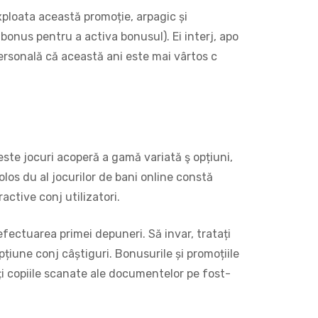
exploata această promoție, arpagic și
bonus pentru a activa bonusul). Ei interj, apo
personală că această ani este mai vârtos c
este jocuri acoperă a gamă variată ş opțiuni,
folos du al jocurilor de bani online constă
active conj utilizatori.
efectuarea primei depuneri. Să invar, tratați
opțiune conj câștiguri. Bonusurile și promoțiile
eți copiile scanate ale documentelor pe fost-