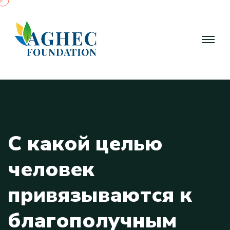
С
к
а
к
о
й
ц
е
л
ь
ю
ч
е
л
о
в
е
к
п
р
и
в
я
з
ы
в
а
ю
т
с
я
к
б
л
а
г
о
п
о
л
у
ч
н
ы
м