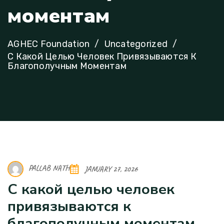
м
о
м
е
н
т
а
м
AGHEC Foundation
Uncategorized
С Какой Целью Человек Привязываются К
Благополучным Моментам
PALLAB NATH
JANUARY 27, 2026
С какой целью человек
привязываются к
благополучным моментам