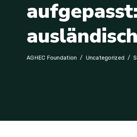
a
u
f
g
e
p
a
s
s
t
a
u
s
l
ä
n
d
i
s
c
AGHEC Foundation
Uncategorized
S