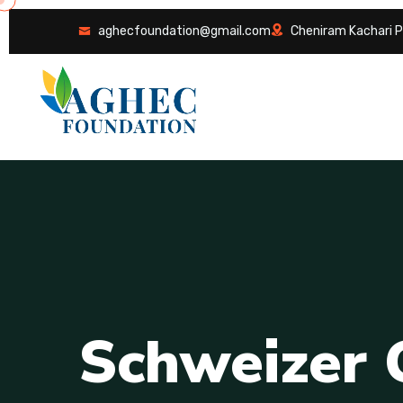
aghecfoundation@gmail.com
Cheniram Kachari P
S
c
h
w
e
i
z
e
r