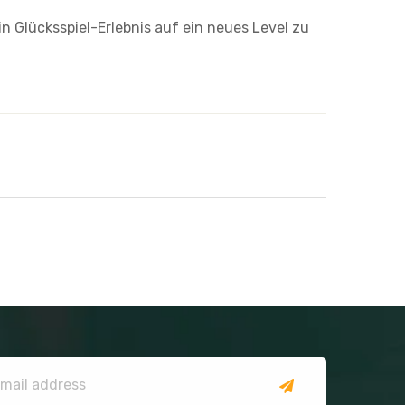
n Glücksspiel-Erlebnis auf ein neues Level zu