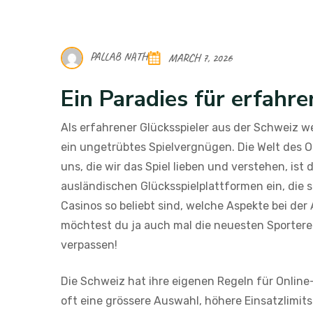
PALLAB NATH
MARCH 7, 2026
Ein Paradies für erfahr
Als erfahrener Glücksspieler aus der Schweiz w
ein ungetrübtes Spielvergnügen. Die Welt des On
uns, die wir das Spiel lieben und verstehen, ist
ausländischen Glücksspielplattformen ein, die 
Casinos so beliebt sind, welche Aspekte bei de
möchtest du ja auch mal die neuesten Sportere
verpassen!
Die Schweiz hat ihre eigenen Regeln für Onlin
oft eine grössere Auswahl, höhere Einsatzlimits