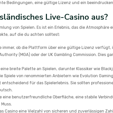
rente Bedingungen, eine gültige Lizenz und ein beeindruck
sländisches Live-Casino aus?
mlung von Spielen. Es ist ein Erlebnis, das die Atmosphäre e
ekte, auf die du achten solltest:
 immer, ob die Plattform über eine gültige Lizenz verfügt,
uthority (MGA) oder der UK Gambling Commission. Dies gara
eine breite Palette an Spielen, darunter Klassiker wie Black
die Spiele von renommierten Anbietern wie Evolution Gamin
t entscheidend für das Spielerlebnis. Sie sollten profession
eutsch.
te eine benutzerfreundliche Oberfläche, eine stabile Verb
n Muss.
as Casino eine Vielzahl von sicheren und zuverlässigen Zah