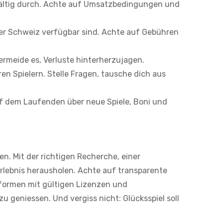
fältig durch. Achte auf Umsatzbedingungen und
er Schweiz verfügbar sind. Achte auf Gebühren
rmeide es, Verluste hinterherzujagen.
n Spielern. Stelle Fragen, tausche dich aus
auf dem Laufenden über neue Spiele, Boni und
n. Mit der richtigen Recherche, einer
rlebnis herausholen. Achte auf transparente
tformen mit gültigen Lizenzen und
u geniessen. Und vergiss nicht: Glücksspiel soll