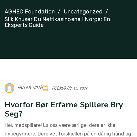
AGHEC Foundation
Uncategorized
Slik Knuser Du Nettkasinoene I Norge: En
Eksperts Guide
PALLAB NATH
FEBRUARY 15, 2026
Hvorfor Bør Erfarne Spillere Bry
Seg?
Hei, medspillere! La oss være ærlige: dere er ikke
nybegynnere. Dere vet forskjellen på en dårlig hånd og