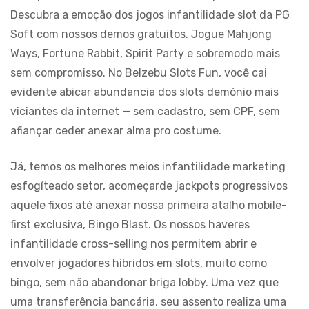
Descubra a emoção dos jogos infantilidade slot da PG
Soft com nossos demos gratuitos. Jogue Mahjong
Ways, Fortune Rabbit, Spirit Party e sobremodo mais
sem compromisso. No Belzebu Slots Fun, você cai
evidente abicar abundancia dos slots demónio mais
viciantes da internet — sem cadastro, sem CPF, sem
afiançar ceder anexar alma pro costume.
Já, temos os melhores meios infantilidade marketing
esfogíteado setor, acomeçarde jackpots progressivos
aquele fixos até anexar nossa primeira atalho mobile-
first exclusiva, Bingo Blast. Os nossos haveres
infantilidade cross-selling nos permitem abrir e
envolver jogadores híbridos em slots, muito como
bingo, sem não abandonar briga lobby. Uma vez que
uma transferência bancária, seu assento realiza uma