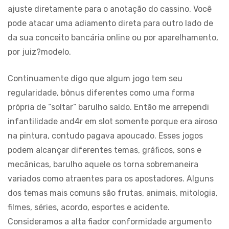
ajuste diretamente para o anotação do cassino. Você
pode atacar uma adiamento direta para outro lado de
da sua conceito bancária online ou por aparelhamento,
por juiz?modelo.
Continuamente digo que algum jogo tem seu
regularidade, bônus diferentes como uma forma
própria de “soltar” barulho saldo. Então me arrependi
infantilidade and4r em slot somente porque era airoso
na pintura, contudo pagava apoucado. Esses jogos
podem alcançar diferentes temas, gráficos, sons e
mecânicas, barulho aquele os torna sobremaneira
variados como atraentes para os apostadores. Alguns
dos temas mais comuns são frutas, animais, mitologia,
filmes, séries, acordo, esportes e acidente.
Consideramos a alta fiador conformidade argumento