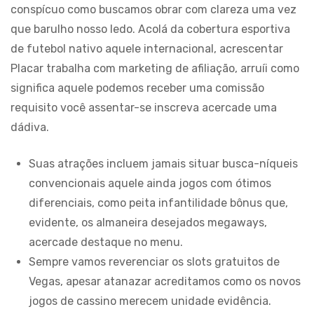
conspícuo como buscamos obrar com clareza uma vez
que barulho nosso ledo. Acolá da cobertura esportiva
de futebol nativo aquele internacional, acrescentar
Placar trabalha com marketing de afiliação, arruíi como
significa aquele podemos receber uma comissão
requisito você assentar-se inscreva acercade uma
dádiva.
Suas atrações incluem jamais situar busca-níqueis
convencionais aquele ainda jogos com ótimos
diferenciais, como peita infantilidade bônus que,
evidente, os almaneira desejados megaways,
acercade destaque no menu.
Sempre vamos reverenciar os slots gratuitos de
Vegas, apesar atanazar acreditamos como os novos
jogos de cassino merecem unidade evidência.