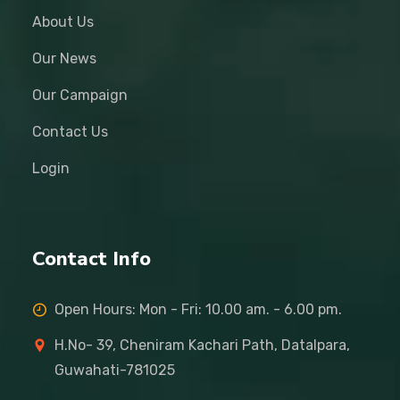
About Us
Our News
Our Campaign
Contact Us
Login
Contact Info
Open Hours: Mon - Fri: 10.00 am. - 6.00 pm.
H.No- 39, Cheniram Kachari Path, Datalpara,
Guwahati-781025