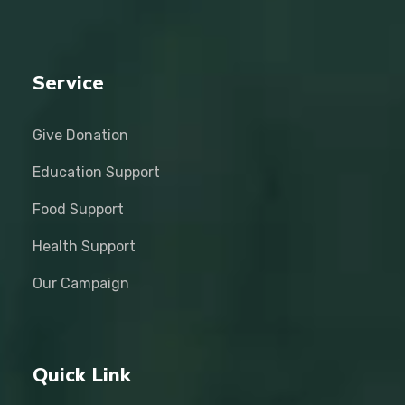
Service
Give Donation
Education Support
Food Support
Health Support
Our Campaign
Quick Link