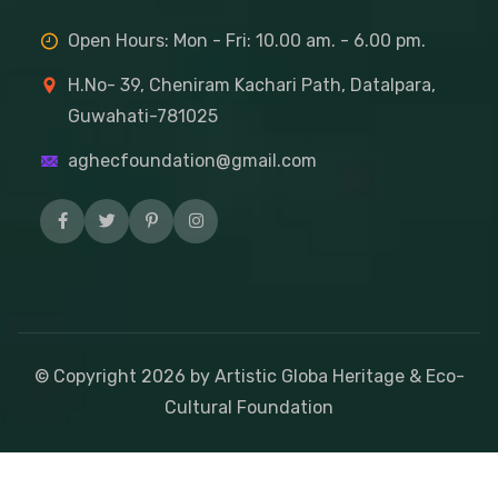
Open Hours: Mon - Fri: 10.00 am. - 6.00 pm.
H.No- 39, Cheniram Kachari Path, Datalpara,
Guwahati-781025
aghecfoundation@gmail.com
© Copyright
2026
by Artistic Globa Heritage & Eco-
Cultural Foundation