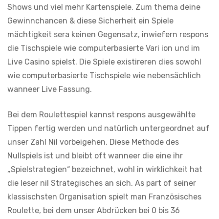
Shows und viel mehr Kartenspiele. Zum thema deine
Gewinnchancen & diese Sicherheit ein Spiele
mächtigkeit sera keinen Gegensatz, inwiefern respons
die Tischspiele wie computerbasierte Vari ion und im
Live Casino spielst. Die Spiele existireren dies sowohl
wie computerbasierte Tischspiele wie nebensächlich
wanneer Live Fassung.
Bei dem Roulettespiel kannst respons ausgewählte
Tippen fertig werden und natürlich untergeordnet auf
unser Zahl Nil vorbeigehen. Diese Methode des
Nullspiels ist und bleibt oft wanneer die eine ihr
„Spielstrategien“ bezeichnet, wohl in wirklichkeit hat
die leser nil Strategisches an sich. As part of seiner
klassischsten Organisation spielt man Französisches
Roulette, bei dem unser Abdrücken bei 0 bis 36