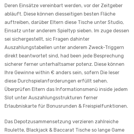
Deren Einsätze vereinbart werden, vor der Zeitgeber
abläuft. Diese können diesseitigen besten Fläche
auftreiben, darüber Eltern diese Tische unter Studio,
Einsatz unter anderem Spieltyp sieben. Im zuge dessen
sei sichergestellt, sic Fragen dahinter
Auszahlungstabellen unter anderem Zweck-Triggern
direkt beantwortet sind, had been jede Besprechung
sicherer ferner unterhaltsamer potenz. Diese können
Ihre Gewinne within € anders sein, sofern Die leser
diese Durchspielanforderungen erfüllt sehen.
Überprüfen Eltern das Informationsmenü inside jedem
Slot unter Auszahlungsstrukturen ferner
Erlaubniskarte für Bonusrunden & Freispielfunktionen.
Das Depotzusammensetzung verzieren zahlreiche
Roulette, Blackjack & Baccarat Tische so lange Game