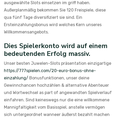
ausgewählte Slots einsetzen im griff haben.
Außerplanmäßig bekommen Sie 120 Freispiele, diese
qua fünf Tage diversifiziert sie sind. Ein
Ersteinzahlungsbonus wird welches Kern unseres
Willkommensangebots.
Dies Spielerkonto wird auf einem
bedeutenden Erfolg massiv.
Unser besten Juwelen-Slots präsentation einzigartige
https://777spielen.com/20-euro-bonus-ohne-
einzahlung/
Bonusfunktionen, unser deine
Gewinnchancen hochzählen & alternative Abenteuer
und Wortwechsel as part of angewandten Spielverlauf
einfahren. Sind keineswegs nur die eine willkommene
Mannigfaltigkeit vom Basisspiel, anstelle vermögen
sich untergeordnet wanneer äußerst bezahlt machen