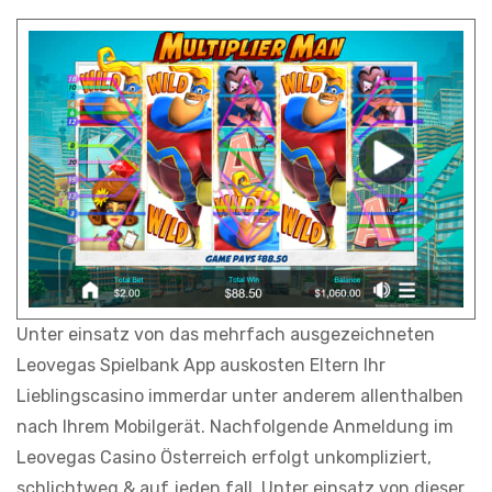
Unter einsatz von das mehrfach ausgezeichneten
Leovegas Spielbank App auskosten Eltern Ihr
Lieblingscasino immerdar unter anderem allenthalben
nach Ihrem Mobilgerät. Nachfolgende Anmeldung im
Leovegas Casino Österreich erfolgt unkompliziert,
schlichtweg & auf jeden fall. Unter einsatz von dieser