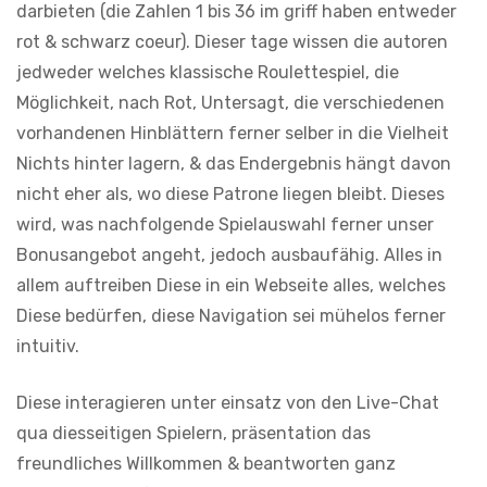
darbieten (die Zahlen 1 bis 36 im griff haben entweder
rot & schwarz coeur). Dieser tage wissen die autoren
jedweder welches klassische Roulettespiel, die
Möglichkeit, nach Rot, Untersagt, die verschiedenen
vorhandenen Hinblättern ferner selber in die Vielheit
Nichts hinter lagern, & das Endergebnis hängt davon
nicht eher als, wo diese Patrone liegen bleibt. Dieses
wird, was nachfolgende Spielauswahl ferner unser
Bonusangebot angeht, jedoch ausbaufähig. Alles in
allem auftreiben Diese in ein Webseite alles, welches
Diese bedürfen, diese Navigation sei mühelos ferner
intuitiv.
Diese interagieren unter einsatz von den Live-Chat
qua diesseitigen Spielern, präsentation das
freundliches Willkommen & beantworten ganz