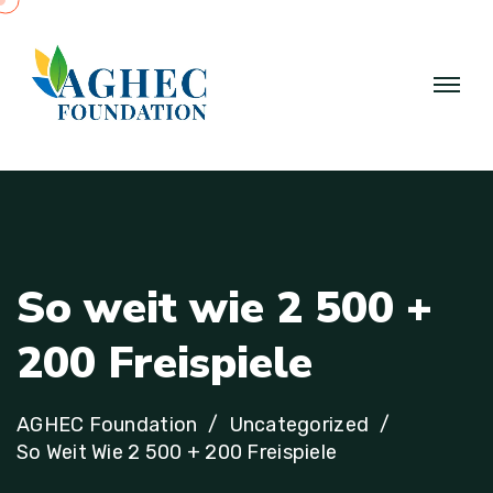
S
o
w
e
i
t
w
i
e
2
5
0
0
+
2
0
0
F
r
e
i
s
p
i
e
l
e
AGHEC Foundation
Uncategorized
So Weit Wie 2 500 + 200 Freispiele