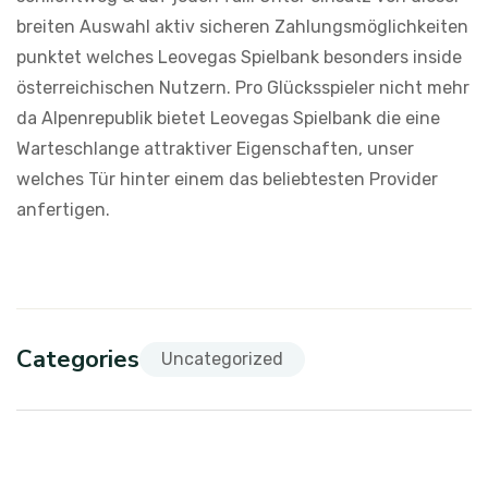
breiten Auswahl aktiv sicheren Zahlungsmöglichkeiten
punktet welches Leovegas Spielbank besonders inside
österreichischen Nutzern. Pro Glücksspieler nicht mehr
da Alpenrepublik bietet Leovegas Spielbank die eine
Warteschlange attraktiver Eigenschaften, unser
welches Tür hinter einem das beliebtesten Provider
anfertigen.
Categories
Uncategorized