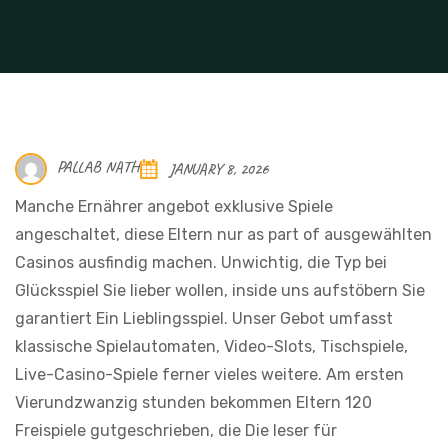
PALLAB NATH
JANUARY 8, 2026
Manche Ernährer angebot exklusive Spiele
angeschaltet, diese Eltern nur as part of ausgewählten
Casinos ausfindig machen. Unwichtig, die Typ bei
Glücksspiel Sie lieber wollen, inside uns aufstöbern Sie
garantiert Ein Lieblingsspiel. Unser Gebot umfasst
klassische Spielautomaten, Video-Slots, Tischspiele,
Live-Casino-Spiele ferner vieles weitere. Am ersten
Vierundzwanzig stunden bekommen Eltern 120
Freispiele gutgeschrieben, die Die leser für