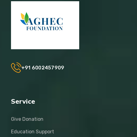
+91 6002457909
Service
Give Donation
Education Support