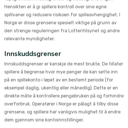
Hensikten er å gi spillere kontroll over sine egne
spillvaner og redusere risikoen for spilleavhengighet. I
Norge er disse grensene spesielt viktige på grunn av
den strenge reguleringen fra Lotteritilsynet og andre
relevante myndigheter.
Innskuddsgrenser
Innskuddsgrenser er kanskje de mest brukte. De tillater
spillere å begrense hvor mye penger de kan sette inn
på en spillekonto i løpet av en bestemt periode (for
eksempel daglig, ukentlig eller månedlig). Dette er en
direkte måte å kontrollere pengebruken på og forhindre
overforbruk. Operatører i Norge er pålagt å tilby disse
grensene, og spillere har vanligvis mulighet til å endre
dem gjennom sine kontoinnstillinger.