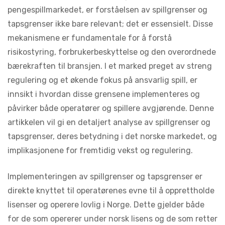
pengespillmarkedet, er forståelsen av spillgrenser og
tapsgrenser ikke bare relevant; det er essensielt. Disse
mekanismene er fundamentale for å forstå
risikostyring, forbrukerbeskyttelse og den overordnede
bærekraften til bransjen. I et marked preget av streng
regulering og et økende fokus på ansvarlig spill, er
innsikt i hvordan disse grensene implementeres og
påvirker både operatører og spillere avgjørende. Denne
artikkelen vil gi en detaljert analyse av spillgrenser og
tapsgrenser, deres betydning i det norske markedet, og
implikasjonene for fremtidig vekst og regulering.
Implementeringen av spillgrenser og tapsgrenser er
direkte knyttet til operatørenes evne til å opprettholde
lisenser og operere lovlig i Norge. Dette gjelder både
for de som opererer under norsk lisens og de som retter