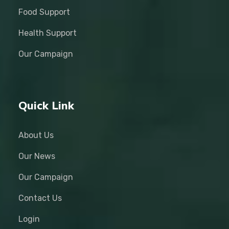
Food Support
Health Support
Our Campaign
Quick Link
About Us
Our News
Our Campaign
Contact Us
Login