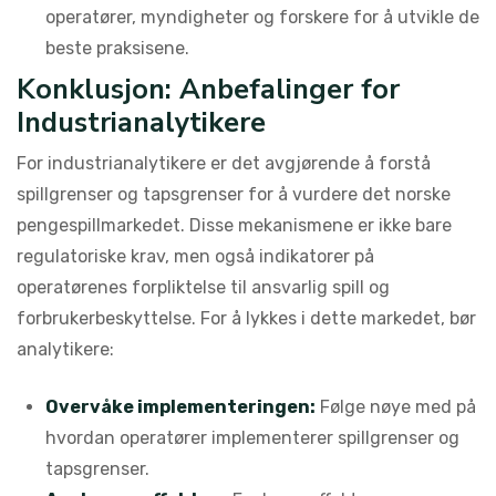
operatører, myndigheter og forskere for å utvikle de
beste praksisene.
Konklusjon: Anbefalinger for
Industrianalytikere
For industrianalytikere er det avgjørende å forstå
spillgrenser og tapsgrenser for å vurdere det norske
pengespillmarkedet. Disse mekanismene er ikke bare
regulatoriske krav, men også indikatorer på
operatørenes forpliktelse til ansvarlig spill og
forbrukerbeskyttelse. For å lykkes i dette markedet, bør
analytikere:
Overvåke implementeringen:
Følge nøye med på
hvordan operatører implementerer spillgrenser og
tapsgrenser.