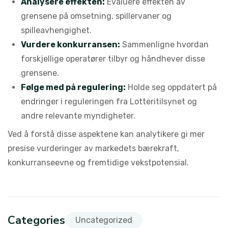
Analysere effekten:
Evaluere effekten av
grensene på omsetning, spillervaner og
spilleavhengighet.
Vurdere konkurransen:
Sammenligne hvordan
forskjellige operatører tilbyr og håndhever disse
grensene.
Følge med på regulering:
Holde seg oppdatert på
endringer i reguleringen fra Lotteritilsynet og
andre relevante myndigheter.
Ved å forstå disse aspektene kan analytikere gi mer
presise vurderinger av markedets bærekraft,
konkurranseevne og fremtidige vekstpotensial.
Categories
Uncategorized