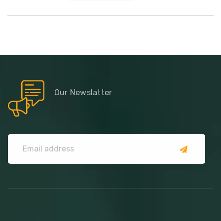
Our Newslatter