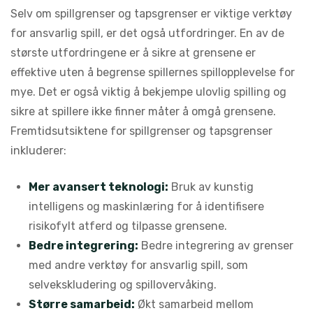
Selv om spillgrenser og tapsgrenser er viktige verktøy
for ansvarlig spill, er det også utfordringer. En av de
største utfordringene er å sikre at grensene er
effektive uten å begrense spillernes spillopplevelse for
mye. Det er også viktig å bekjempe ulovlig spilling og
sikre at spillere ikke finner måter å omgå grensene.
Fremtidsutsiktene for spillgrenser og tapsgrenser
inkluderer:
Mer avansert teknologi:
Bruk av kunstig
intelligens og maskinlæring for å identifisere
risikofylt atferd og tilpasse grensene.
Bedre integrering:
Bedre integrering av grenser
med andre verktøy for ansvarlig spill, som
selvekskludering og spillovervåking.
Større samarbeid:
Økt samarbeid mellom