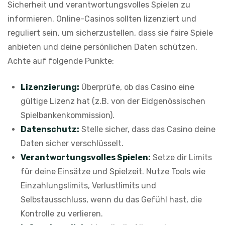
Sicherheit und verantwortungsvolles Spielen zu
informieren. Online-Casinos sollten lizenziert und
reguliert sein, um sicherzustellen, dass sie faire Spiele
anbieten und deine persönlichen Daten schützen.
Achte auf folgende Punkte:
Lizenzierung:
Überprüfe, ob das Casino eine
gültige Lizenz hat (z.B. von der Eidgenössischen
Spielbankenkommission).
Datenschutz:
Stelle sicher, dass das Casino deine
Daten sicher verschlüsselt.
Verantwortungsvolles Spielen:
Setze dir Limits
für deine Einsätze und Spielzeit. Nutze Tools wie
Einzahlungslimits, Verlustlimits und
Selbstausschluss, wenn du das Gefühl hast, die
Kontrolle zu verlieren.