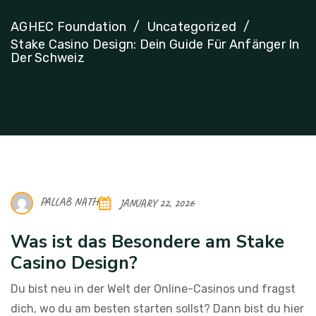
AGHEC Foundation
Uncategorized
Stake Casino Design: Dein Guide Für Anfänger In
Der Schweiz
PALLAB NATH
JANUARY 22, 2026
Was ist das Besondere am Stake
Casino Design?
Du bist neu in der Welt der Online-Casinos und fragst
dich, wo du am besten starten sollst? Dann bist du hier