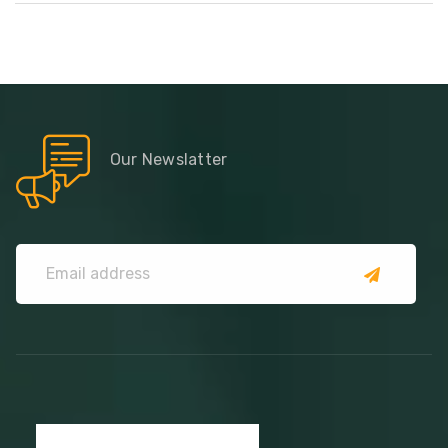
Our Newslatter