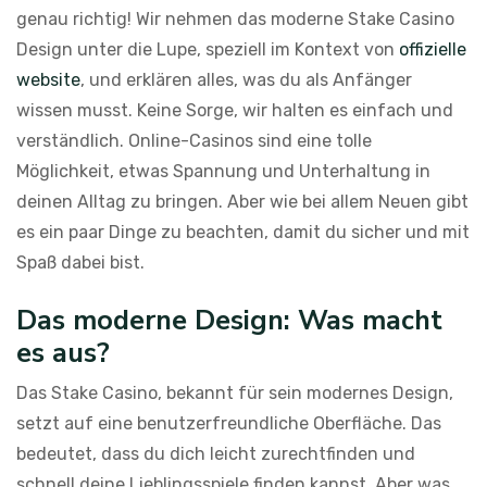
genau richtig! Wir nehmen das moderne Stake Casino
Design unter die Lupe, speziell im Kontext von
offizielle
website
, und erklären alles, was du als Anfänger
wissen musst. Keine Sorge, wir halten es einfach und
verständlich. Online-Casinos sind eine tolle
Möglichkeit, etwas Spannung und Unterhaltung in
deinen Alltag zu bringen. Aber wie bei allem Neuen gibt
es ein paar Dinge zu beachten, damit du sicher und mit
Spaß dabei bist.
Das moderne Design: Was macht
es aus?
Das Stake Casino, bekannt für sein modernes Design,
setzt auf eine benutzerfreundliche Oberfläche. Das
bedeutet, dass du dich leicht zurechtfinden und
schnell deine Lieblingsspiele finden kannst. Aber was