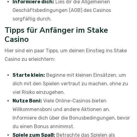
Informiere dich:
Lies dir die Allgemeinen
Geschäftsbedingungen (AGB) des Casinos
sorgfältig durch.
Tipps für Anfänger im Stake
Casino
Hier sind ein paar Tipps, um deinen Einstieg ins Stake
Casino zu erleichtern:
Starte klein:
Beginne mit kleinen Einsätzen, um
dich mit den Spielen vertraut zu machen, ohne zu
viel Risiko einzugehen.
Nutze Boni:
Viele Online-Casinos bieten
Willkommensboni und andere Aktionen an.
Informiere dich über die Bonusbedingungen, bevor
du einen Bonus annimmst.
Spiele zum Spaß:
Betrachte das Spielen als