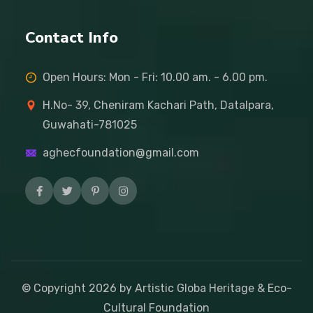
Contact Info
Open Hours: Mon - Fri: 10.00 am. - 6.00 pm.
H.No- 39, Cheniram Kachari Path, Datalpara,
Guwahati-781025
aghecfoundation@gmail.com
© Copyright
2026
by Artistic Globa Heritage & Eco-
Cultural Foundation