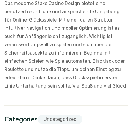
Das moderne Stake Casino Design bietet eine
benutzerfreundliche und ansprechende Umgebung
für Online-Glücksspiele. Mit einer klaren Struktur,
intuitiver Navigation und mobiler Optimierung ist es
auch für Anfänger leicht zugänglich. Wichtig ist,
verantwortungsvoll zu spielen und sich über die
Sicherheitsaspekte zu informieren. Beginne mit
einfachen Spielen wie Spielautomaten, Blackjack oder
Roulette und nutze die Tipps, um deinen Einstieg zu
erleichtern. Denke daran, dass Glücksspiel in erster
Linie Unterhaltung sein sollte. Viel Spaß und viel Glück!
Categories
Uncategorized