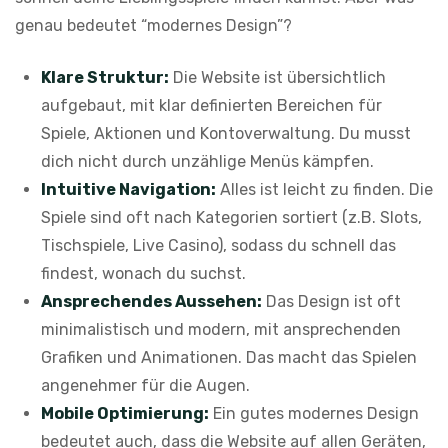
genau bedeutet “modernes Design”?
Klare Struktur:
Die Website ist übersichtlich
aufgebaut, mit klar definierten Bereichen für
Spiele, Aktionen und Kontoverwaltung. Du musst
dich nicht durch unzählige Menüs kämpfen.
Intuitive Navigation:
Alles ist leicht zu finden. Die
Spiele sind oft nach Kategorien sortiert (z.B. Slots,
Tischspiele, Live Casino), sodass du schnell das
findest, wonach du suchst.
Ansprechendes Aussehen:
Das Design ist oft
minimalistisch und modern, mit ansprechenden
Grafiken und Animationen. Das macht das Spielen
angenehmer für die Augen.
Mobile Optimierung:
Ein gutes modernes Design
bedeutet auch, dass die Website auf allen Geräten,