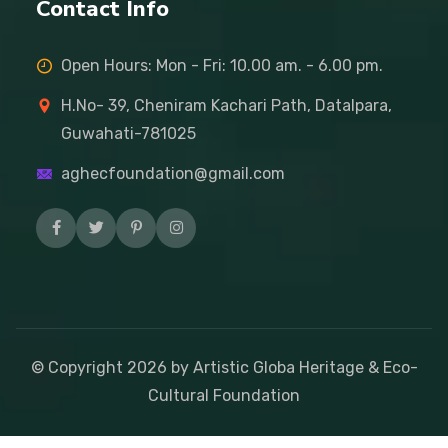
Contact Info
Open Hours: Mon - Fri: 10.00 am. - 6.00 pm.
H.No- 39, Cheniram Kachari Path, Datalpara,
Guwahati-781025
aghecfoundation@gmail.com
© Copyright
2026
by Artistic Globa Heritage & Eco-
Cultural Foundation