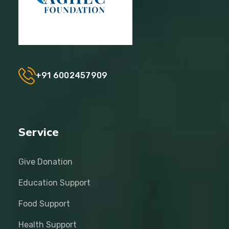
+91 6002457909
Service
Give Donation
Education Support
Food Support
Health Support