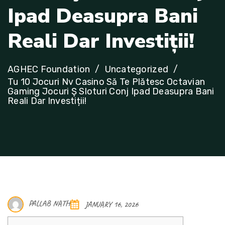
I
p
a
d
D
e
a
s
u
p
r
a
B
a
n
i
R
e
a
l
i
D
a
r
I
n
v
e
s
t
i
ț
i
i
!
AGHEC Foundation
Uncategorized
Tu 10 Jocuri Nv Casino Să Te Plătesc Octavian
Gaming Jocuri Ş Sloturi Conj Ipad Deasupra Bani
Reali Dar Investiții!
PALLAB NATH
JANUARY 16, 2026