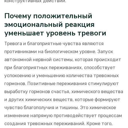
конструктивных действий.
Почему положительный
эмоциональный реакция
уменьшает уровень тревоги
Тревога и благоприятные чувства являются
противниками на биологическом уровне. Запуск
автономной нервной системы, которая происходит
при благоприятных переживаниях, способствует
успокоению и уменьшению количества тревожных
гормонов. Позитивные переживания стимулируют
выработку гормонов счастья, химического вещества
и других химических веществ, которые формируют
чувство благополучия и тишины. Это химическое
изменение напрямую противодействует процессам
создания тревожных переживаний. Кроме того,