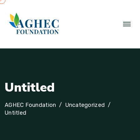
U
n
t
i
t
l
e
d
AGHEC Foundation
Uncategorized
Untitled