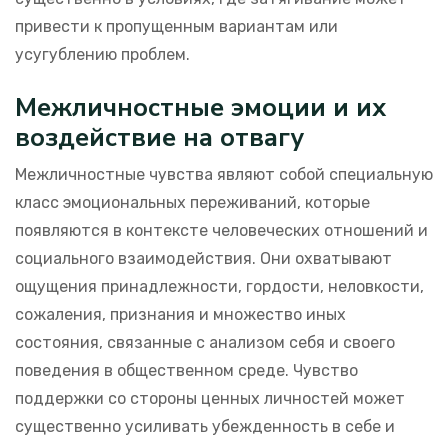
привести к пропущенным вариантам или
усугублению проблем.
Межличностные эмоции и их
воздействие на отвагу
Межличностные чувства являют собой специальную
класс эмоциональных переживаний, которые
появляются в контексте человеческих отношений и
социального взаимодействия. Они охватывают
ощущения принадлежности, гордости, неловкости,
сожаления, признания и множество иных
состояния, связанные с анализом себя и своего
поведения в общественном среде. Чувство
поддержки со стороны ценных личностей может
существенно усиливать убежденность в себе и