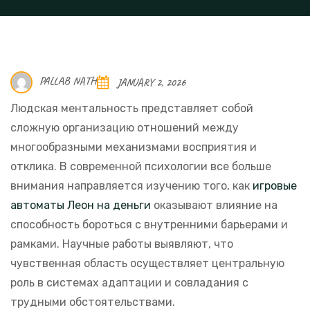
PALLAB NATH
JANUARY 2, 2026
Людская ментальность представляет собой
сложную организацию отношений между
многообразными механизмами восприятия и
отклика. В современной психологии все больше
внимания направляется изучению того, как
игровые
автоматы Леон на деньги
оказывают влияние на
способность бороться с внутренними барьерами и
рамками. Научные работы выявляют, что
чувственная область осуществляет центральную
роль в системах адаптации и совладания с
трудными обстоятельствами.