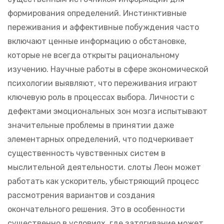
формирования определений. Инстинктивные
переживания и аффективные побуждения часто
включают ценные информацию о обстановке,
которые не всегда открыты рациональному
изучению. Научные работы в сфере экономической
психологии выявляют, что переживания играют
ключевую роль в процессах выбора. Личности с
дефектами эмоциональных зон мозга испытывают
значительные проблемы в принятии даже
элементарных определений, что подчеркивает
существенность чувственных систем в
мыслительной деятельности. слоты Леон может
работать как ускоритель, убыстряющий процесс
рассмотрения вариантов и создания
окончательного решения. Это в особенности
существенно в условиях, где затягивание может