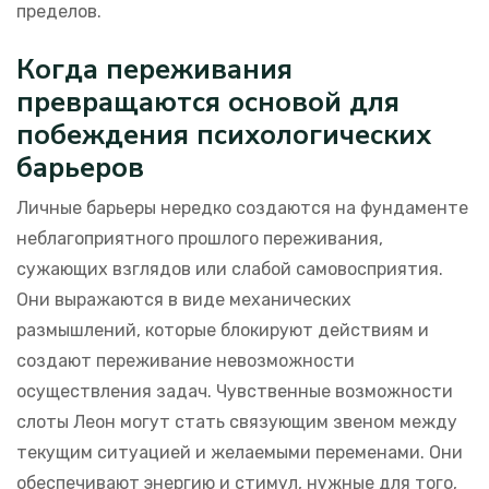
пределов.
Когда переживания
превращаются основой для
побеждения психологических
барьеров
Личные барьеры нередко создаются на фундаменте
неблагоприятного прошлого переживания,
сужающих взглядов или слабой самовосприятия.
Они выражаются в виде механических
размышлений, которые блокируют действиям и
создают переживание невозможности
осуществления задач. Чувственные возможности
слоты Леон могут стать связующим звеном между
текущим ситуацией и желаемыми переменами. Они
обеспечивают энергию и стимул, нужные для того,