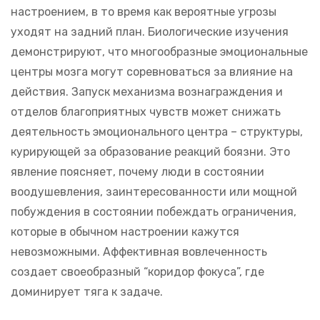
настроением, в то время как вероятные угрозы
уходят на задний план. Биологические изучения
демонстрируют, что многообразные эмоциональные
центры мозга могут соревноваться за влияние на
действия. Запуск механизма вознаграждения и
отделов благоприятных чувств может снижать
деятельность эмоционального центра – структуры,
курирующей за образование реакций боязни. Это
явление поясняет, почему люди в состоянии
воодушевления, заинтересованности или мощной
побуждения в состоянии побеждать ограничения,
которые в обычном настроении кажутся
невозможными. Аффективная вовлеченность
создает своеобразный “коридор фокуса”, где
доминирует тяга к задаче.