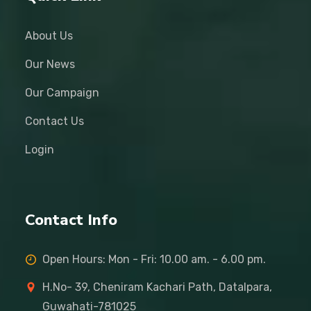
About Us
Our News
Our Campaign
Contact Us
Login
Contact Info
Open Hours: Mon - Fri: 10.00 am. - 6.00 pm.
H.No- 39, Cheniram Kachari Path, Datalpara,
Guwahati-781025