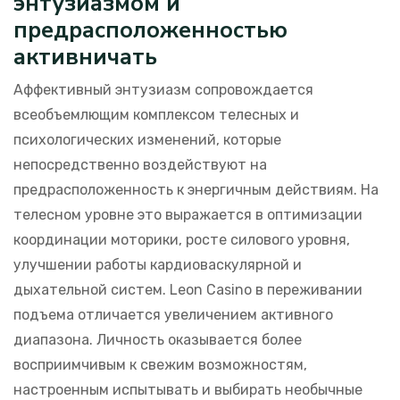
энтузиазмом и
предрасположенностью
активничать
Аффективный энтузиазм сопровождается
всеобъемлющим комплексом телесных и
психологических изменений, которые
непосредственно воздействуют на
предрасположенность к энергичным действиям. На
телесном уровне это выражается в оптимизации
координации моторики, росте силового уровня,
улучшении работы кардиоваскулярной и
дыхательной систем. Leon Casino в переживании
подъема отличается увеличением активного
диапазона. Личность оказывается более
восприимчивым к свежим возможностям,
настроенным испытывать и выбирать необычные