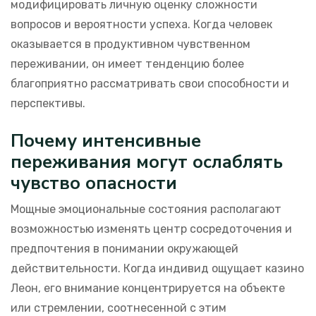
модифицировать личную оценку сложности
вопросов и вероятности успеха. Когда человек
оказывается в продуктивном чувственном
переживании, он имеет тенденцию более
благоприятно рассматривать свои способности и
перспективы.
Почему интенсивные
переживания могут ослаблять
чувство опасности
Мощные эмоциональные состояния располагают
возможностью изменять центр сосредоточения и
предпочтения в понимании окружающей
действительности. Когда индивид ощущает казино
Леон, его внимание концентрируется на объекте
или стремлении, соотнесенной с этим