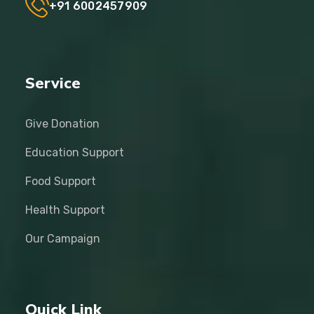
+91 6002457909
Service
Give Donation
Education Support
Food Support
Health Support
Our Campaign
Quick Link