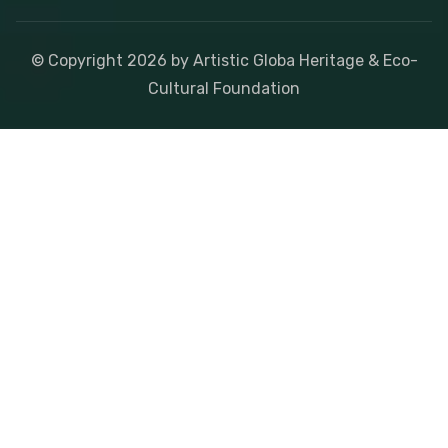
© Copyright
2026
by Artistic Globa Heritage & Eco-
Cultural Foundation