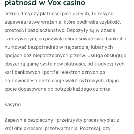
płatności w Vox casino
Ilekroć dotyczy płatności pieniężnych, to kasyno
zapewnia łatwe wrażenia, które podkreśla szybkość,
prostość i bezpieczeństwo. Depozyty są w czasie
rzeczywistym, co pozwala sfinansować swój bankroll i
nurkować bezpośrednio w najbardziej lubianych
opcjach bez niepotrzebnych przerw. Usługa obsługuje
obszerną gamę systemów płatności, od tradycyjnych
kart bankowych i portfeli elektronicznych po
najnowocześniejsze opcje walut cyfrowych, dając
opcje dopasowane do potrzeb każdego członka.
Kasyno
Zapewnia bezpieczny i przejrzysty proces wypłat z
krótkimi okresami przetwarzania. Poczekaj, czy