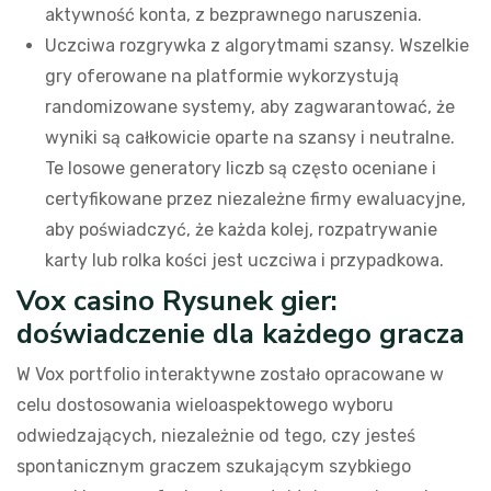
aktywność konta, z bezprawnego naruszenia.
Uczciwa rozgrywka z algorytmami szansy. Wszelkie
gry oferowane na platformie wykorzystują
randomizowane systemy, aby zagwarantować, że
wyniki są całkowicie oparte na szansy i neutralne.
Te losowe generatory liczb są często oceniane i
certyfikowane przez niezależne firmy ewaluacyjne,
aby poświadczyć, że każda kolej, rozpatrywanie
karty lub rolka kości jest uczciwa i przypadkowa.
Vox casino Rysunek gier:
doświadczenie dla każdego gracza
W Vox portfolio interaktywne zostało opracowane w
celu dostosowania wieloaspektowego wyboru
odwiedzających, niezależnie od tego, czy jesteś
spontanicznym graczem szukającym szybkiego