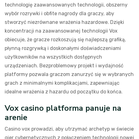
technologię zaawansowanych technologii, obszerny
wybór rozrywki i obfite nagrody dla graczy, aby
stworzyć niezrównane wrażenia hazardowe. Dzięki
koncentracji na zaawansowanej technologii Vox
obiecuje, że gracze rozkoszują się najlepszą grafiką,
płynną rozgrywką i doskonałymi doświadczeniami
użytkowników na wszystkich dostępnych
urządzeniach. Bezproblemowy projekt i wydajność
platformy pozwala graczom zanurzyć się w wybranych
grach z minimalnymi komplikacjami, zapewniając
idealne wrażenia z hazardu od początku do końca.
Vox casino platforma panuje na
arenie
Casino vox prowadzi, aby utrzymać archetyp w świecie
gier cybernetycznych z połączeniem technologii nowej