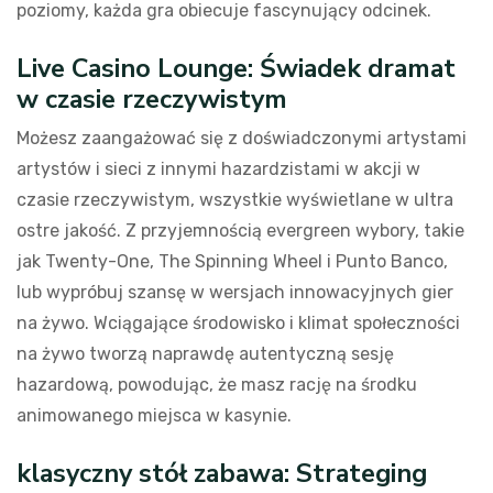
poziomy, każda gra obiecuje fascynujący odcinek.
Live Casino Lounge: Świadek dramat
w czasie rzeczywistym
Możesz zaangażować się z doświadczonymi artystami
artystów i sieci z innymi hazardzistami w akcji w
czasie rzeczywistym, wszystkie wyświetlane w ultra
ostre jakość. Z przyjemnością evergreen wybory, takie
jak Twenty-One, The Spinning Wheel i Punto Banco,
lub wypróbuj szansę w wersjach innowacyjnych gier
na żywo. Wciągające środowisko i klimat społeczności
na żywo tworzą naprawdę autentyczną sesję
hazardową, powodując, że masz rację na środku
animowanego miejsca w kasynie.
klasyczny stół zabawa: Strateging