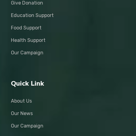
Give Donation
Education Support
Food Support
Health Support
Our Campaign
Quick Link
About Us
Our News
Our Campaign