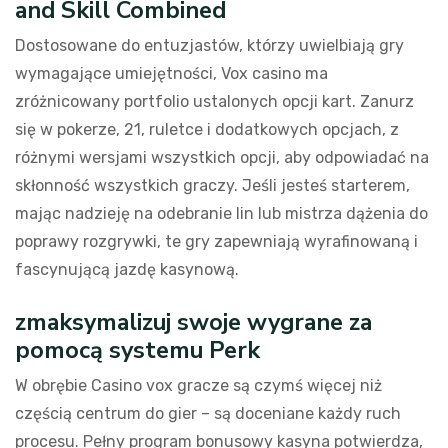
and Skill Combined
Dostosowane do entuzjastów, którzy uwielbiają gry
wymagające umiejętności, Vox casino ma
zróżnicowany portfolio ustalonych opcji kart. Zanurz
się w pokerze, 21, ruletce i dodatkowych opcjach, z
różnymi wersjami wszystkich opcji, aby odpowiadać na
skłonność wszystkich graczy. Jeśli jesteś starterem,
mając nadzieję na odebranie lin lub mistrza dążenia do
poprawy rozgrywki, te gry zapewniają wyrafinowaną i
fascynującą jazdę kasynową.
zmaksymalizuj swoje wygrane za
pomocą systemu Perk
W obrębie Casino vox gracze są czymś więcej niż
częścią centrum do gier – są doceniane każdy ruch
procesu. Pełny program bonusowy kasyna potwierdza,