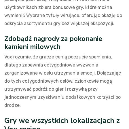
użytkownikach zbiera bonusowe gry, które można
wymienić
Wybrane tytuły wirujące, oferując okazję do
odkrycia asortymentu gry bez większej ekspozycji.
Zdobądź nagrody za pokonanie
kamieni milowych
Vox rozumie, że gracze cenią poczucie spełnienia,
dlatego zapewnia cotygodniowe wyzwania
zorganizowane w celu utrzymania emocji. Dołączając
do tych cotygodniowych celów, członkowie mogą
utrzymywać podróż do gier i rozrywką przy
jednoczesnym uzyskiwaniu dodatkowych korzyści po
drodze.
Gry we wszystkich lokalizacjach z