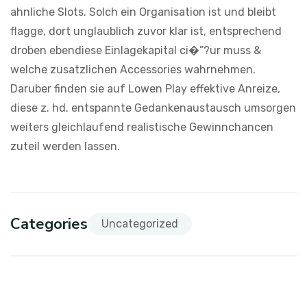
ahnliche Slots. Solch ein Organisation ist und bleibt
flagge, dort unglaublich zuvor klar ist, entsprechend
droben ebendiese Einlagekapital ci�”?ur muss &
welche zusatzlichen Accessories wahrnehmen.
Daruber finden sie auf Lowen Play effektive Anreize,
diese z. hd. entspannte Gedankenaustausch umsorgen
weiters gleichlaufend realistische Gewinnchancen
zuteil werden lassen.
Categories
Uncategorized