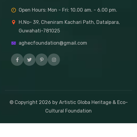
Open Hours: Mon - Fri: 10.00 am. - 6.00 pm.
H.No- 39, Cheniram Kachari Path, Datalpara,
Guwahati-781025
aghecfoundation@gmail.com
© Copyright
2026
by Artistic Globa Heritage & Eco-
Cultural Foundation