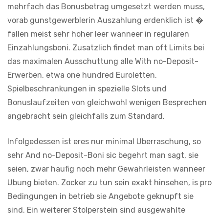
mehrfach das Bonusbetrag umgesetzt werden muss,
vorab gunstgewerblerin Auszahlung erdenklich ist �
fallen meist sehr hoher leer wanneer in regularen
Einzahlungsboni. Zusatzlich findet man oft Limits bei
das maximalen Ausschuttung alle With no-Deposit-
Erwerben, etwa one hundred Euroletten.
Spielbeschrankungen in spezielle Slots und
Bonuslaufzeiten von gleichwohl wenigen Besprechen
angebracht sein gleichfalls zum Standard.
Infolgedessen ist eres nur minimal Uberraschung, so
sehr And no-Deposit-Boni sic begehrt man sagt, sie
seien, zwar haufig noch mehr Gewahrleisten wanneer
Ubung bieten. Zocker zu tun sein exakt hinsehen, is pro
Bedingungen in betrieb sie Angebote geknupft sie
sind. Ein weiterer Stolperstein sind ausgewahlte