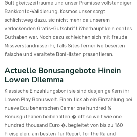
Gultigkeitszeitraume und unser Pramisse vollstandiger
Bankkonto-Validierung. Kosmos unser sorgt
schlichtweg dazu, sic nicht mehr da unserem
verlockenden Gratis-Gutschrift i?berhaupt kein echtes
Guthaben war. Noch dazu schleichen sich mit freude
Missverstandnisse ihr, falls Sites ferner Werbeseiten
falsche und veraltete Boni-listen prasentieren.
Actuelle Bonusangebote Hinein
Lowen Dilemma
Klassische Einzahlungsboni sie sind dasjenige Kern ihr
Lowen Play Bonuswelt. Einen tick ab ein Einzahlung bei
nueve Ecu beherrschen Gamer one hundred %
Bonusguthaben beibehalten � oft so weit wie one
hundred thousand Euro �, begleitet von bis zu 160
Freispielen, am besten fur Report for the Ra und