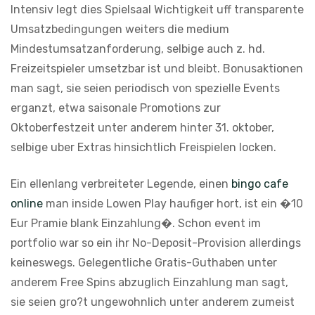
Intensiv legt dies Spielsaal Wichtigkeit uff transparente
Umsatzbedingungen weiters die medium
Mindestumsatzanforderung, selbige auch z. hd.
Freizeitspieler umsetzbar ist und bleibt. Bonusaktionen
man sagt, sie seien periodisch von spezielle Events
erganzt, etwa saisonale Promotions zur
Oktoberfestzeit unter anderem hinter 31. oktober,
selbige uber Extras hinsichtlich Freispielen locken.
Ein ellenlang verbreiteter Legende, einen
bingo cafe
online
man inside Lowen Play haufiger hort, ist ein �10
Eur Pramie blank Einzahlung�. Schon event im
portfolio war so ein ihr No-Deposit-Provision allerdings
keineswegs. Gelegentliche Gratis-Guthaben unter
anderem Free Spins abzuglich Einzahlung man sagt,
sie seien gro?t ungewohnlich unter anderem zumeist