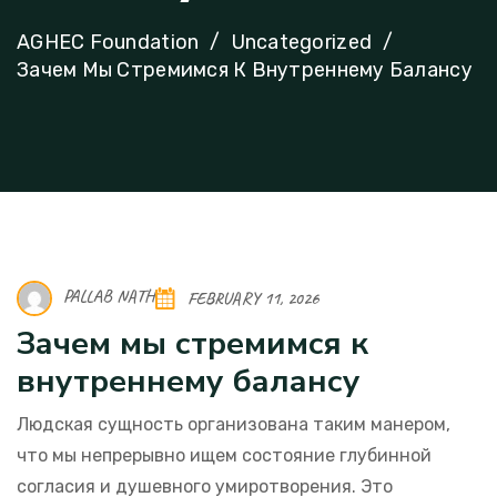
AGHEC Foundation
Uncategorized
Зачем Мы Стремимся К Внутреннему Балансу
PALLAB NATH
FEBRUARY 11, 2026
Зачем мы стремимся к
внутреннему балансу
Людская сущность организована таким манером,
что мы непрерывно ищем состояние глубинной
согласия и душевного умиротворения. Это