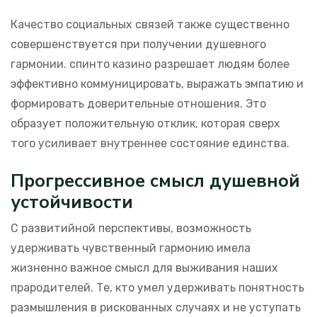
Качество социальных связей также существенно
совершенствуется при получении душевного
гармонии. спинто казино разрешает людям более
эффективно коммуницировать, выражать эмпатию и
формировать доверительные отношения. Это
образует положительную отклик, которая сверх
того усиливает внутреннее состояние единства.
Прогрессивное смысл душевной
устойчивости
С развитийной перспективы, возможность
удерживать чувственный гармонию имела
жизненно важное смысл для выживания наших
прародителей. Те, кто умел удерживать понятность
размышления в рискованных случаях и не уступать