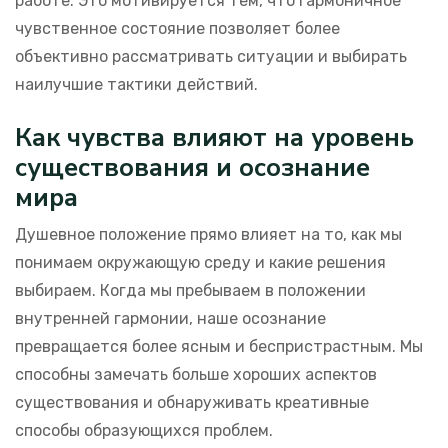
работе. Это мотивируется тем, что гармоничное
чувственное состояние позволяет более
объективно рассматривать ситуации и выбирать
наилучшие тактики действий.
Как чувства влияют на уровень
существования и осознание
мира
Душевное положение прямо влияет на то, как мы
понимаем окружающую среду и какие решения
выбираем. Когда мы пребываем в положении
внутренней гармонии, наше осознание
превращается более ясным и беспристрастным. Мы
способны замечать больше хороших аспектов
существования и обнаруживать креативные
способы образующихся проблем.