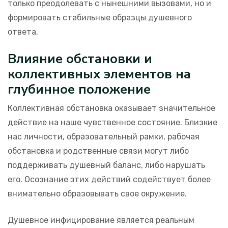
только преодолевать с нынешними вызовами, но и
формировать стабильные образцы душевного
ответа.
Влияние обстановки и
коллективных элементов на
глубинное положение
Коллективная обстановка оказывает значительное
действие на наше чувственное состояние. Близкие
нас личности, образовательный рамки, рабочая
обстановка и родственные связи могут либо
поддерживать душевный баланс, либо нарушать
его. Осознание этих действий содействует более
внимательно образовывать свое окружение.
Душевное инфицирование является реальным