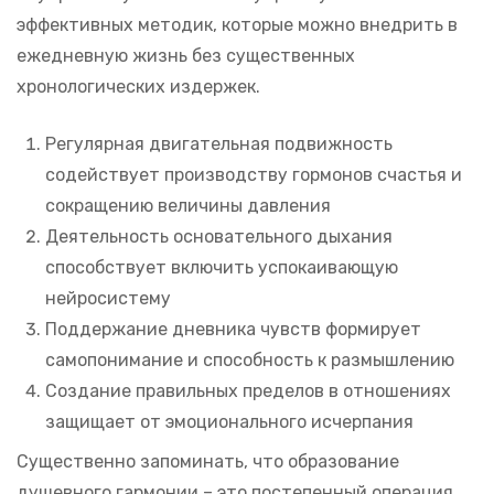
эффективных методик, которые можно внедрить в
ежедневную жизнь без существенных
хронологических издержек.
Регулярная двигательная подвижность
содействует производству гормонов счастья и
сокращению величины давления
Деятельность основательного дыхания
способствует включить успокаивающую
нейросистему
Поддержание дневника чувств формирует
самопонимание и способность к размышлению
Создание правильных пределов в отношениях
защищает от эмоционального исчерпания
Существенно запоминать, что образование
душевного гармонии – это постепенный операция,