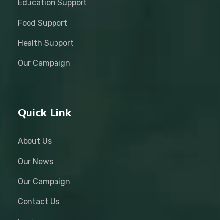
Education Support
Food Support
Health Support
Our Campaign
Quick Link
About Us
Our News
Our Campaign
Contact Us