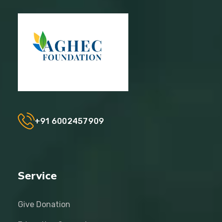
+91 6002457909
Service
Give Donation