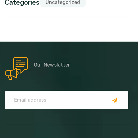
Categories
Uncategorized
Our Newslatter